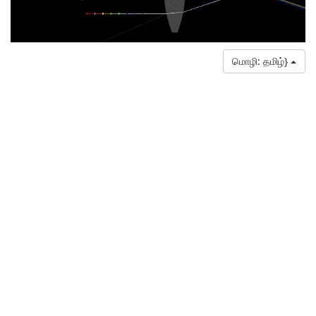
மொழி: தமிழ்}