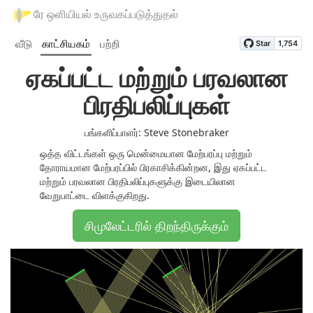
ரே ஒளியியல் உருவகப்படுத்துதல்
வீடு
காட்சியகம்
பற்றி
ஏகப்பட்ட மற்றும் பரவலான
பிரதிபலிப்புகள்
பங்களிப்பாளர்: Steve Stonebraker
ஒத்த விட்டங்கள் ஒரு மென்மையான மேற்பரப்பு மற்றும்
தோராயமான மேற்பரப்பில் பிரகாசிக்கின்றன, இது ஏகப்பட்ட
மற்றும் பரவலான பிரதிபலிப்புகளுக்கு இடையிலான
வேறுபாட்டை விளக்குகிறது.
சிமுலேட்டரில் திறந்திருக்கும்