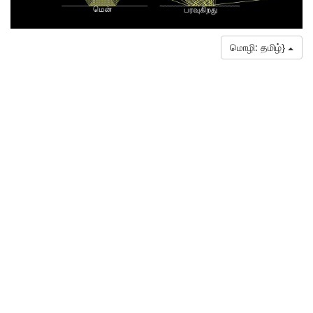
மொழி: தமிழ்}