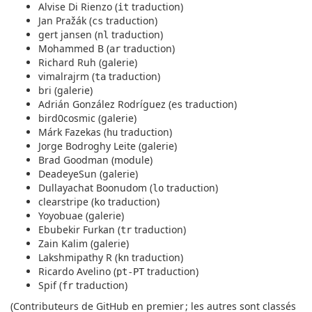
Alvise Di Rienzo (
traduction)
it
Jan Pražák (
traduction)
cs
gert jansen (
traduction)
nl
Mohammed B (
traduction)
ar
Richard Ruh (galerie)
vimalrajrm (
traduction)
ta
bri (galerie)
Adrián González Rodríguez (
traduction)
es
bird0cosmic (galerie)
Márk Fazekas (
traduction)
hu
Jorge Bodroghy Leite (galerie)
Brad Goodman (module)
DeadeyeSun (galerie)
Dullayachat Boonudom (
traduction)
lo
clearstripe (
traduction)
ko
Yoyobuae (galerie)
Ebubekir Furkan (
traduction)
tr
Zain Kalim (galerie)
Lakshmipathy R (
traduction)
kn
Ricardo Avelino (
traduction)
pt-PT
Spif (
traduction)
fr
(Contributeurs de GitHub en premier ; les autres sont classés