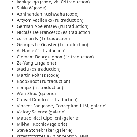
kqakqakqa (code,
traduction)
zh-CN
SukkaW (code)
Abhinandan Kushwaha (code)
Artyom Vasilenko (
traduction)
ru
German Abelentsev (
traduction)
ru
Nicolás De Francesco (
traduction)
es
corentin N (
traduction)
fr
Georges Le Goaster (
traduction)
fr
A. Name (
traduction)
fr
Clément Bourguignon (
traduction)
fr
Ze-Yang Li (galerie)
staclu (
traduction)
cs
Martin Poitras (code)
BoopSnoot (
traduction)
ru
mahjsa (
traduction)
nl
Wen Zhou (galerie)
Cutivel Dimitri (
traduction)
fr
Vincent Fan (code, Conception IHM, galerie)
Victory Science (galerie)
Matteo Ricci Cipolloni (galerie)
Mikhail Kochiev (galerie)
Steve Stonebraker (galerie)
krzysztofkrzeslak (Conception IHM)