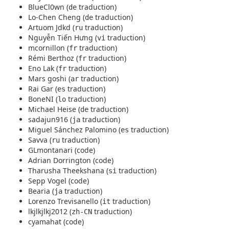
BlueCl0wn (
traduction)
de
Lo-Chen Cheng (
traduction)
de
Artuom Jdkd (
traduction)
ru
Nguyễn Tiến Hưng (
traduction)
vi
mcornillon (
traduction)
fr
Rémi Berthoz (
traduction)
fr
Eno Lak (
traduction)
fr
Mars goshi (
traduction)
ar
Rai Gar (
traduction)
es
BoneNI (
traduction)
lo
Michael Heise (
traduction)
de
sadajun916 (
traduction)
ja
Miguel Sánchez Palomino (
traduction)
es
Savva (
traduction)
ru
GLmontanari (code)
Adrian Dorrington (code)
Tharusha Theekshana (
traduction)
si
Sepp Vogel (code)
Bearia (
traduction)
ja
Lorenzo Trevisanello (
traduction)
it
lkjlkjlkj2012 (
traduction)
zh-CN
cyamahat (code)