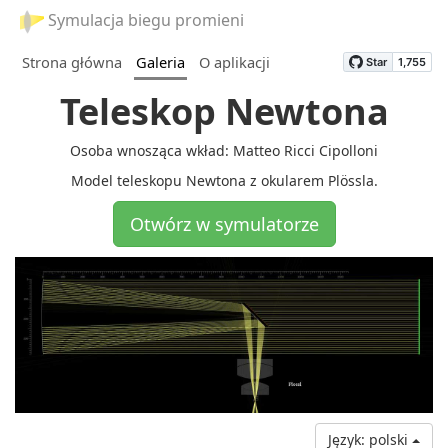
Symulacja biegu promieni
Strona główna
Galeria
O aplikacji
Teleskop Newtona
Osoba wnosząca wkład: Matteo Ricci Cipolloni
Model teleskopu Newtona z okularem Plössla.
Otwórz w symulatorze
Język: polski