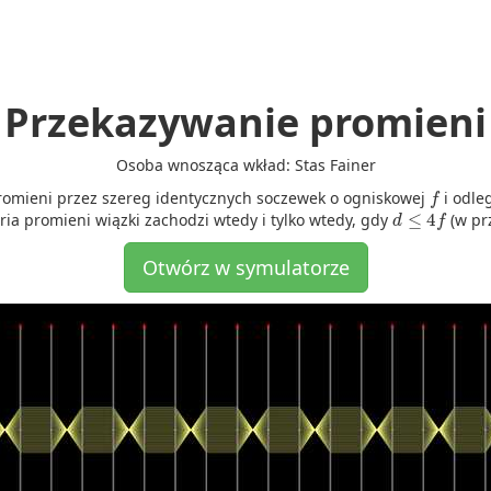
Przekazywanie promieni
Osoba wnosząca wkład: Stas Fainer
f
promieni przez szereg identycznych soczewek o ogniskowej
i odle
d
≤
4
f
ria promieni wiązki zachodzi wtedy i tylko wtedy, gdy
(w pr
Otwórz w symulatorze