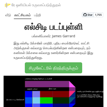
ரே ஒளியியல் உருவகப்படுத்துதல்
வீடு
காட்சியகம்
பற்றி
எல்சிடி படப்புள்ளி
பங்களிப்பாளர்: James Garrard
இது எல்சிடி பிக்சலின் மாதிரி. புதிய மைக்ரோலெட் காட்சி
அடுக்குகள் எவ்வாறு செயல்படுகின்றன என்பதையும், நம்
கண்கள் பிக்சலை எவ்வாறு உணர்கின்றன என்பதையும் இது
உருவகப்படுத்துகிறது.
சிமுலேட்டரில் திறந்திருக்கும்