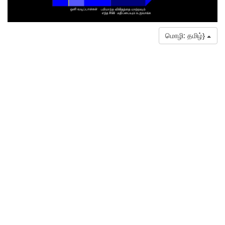
மொழி: தமிழ்}