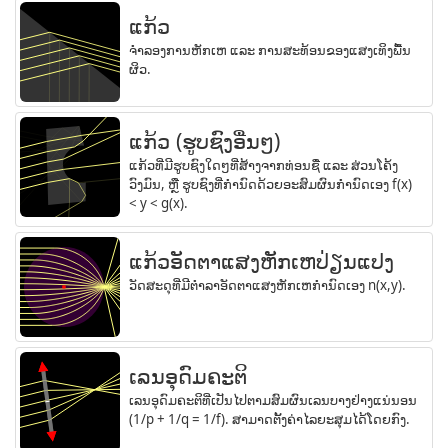
ແກ້ວ
ຈຳລອງການຫັກເຫ ແລະ ການສະທ້ອນຂອງແສງເທິງພື້ນ
ຜິວ.
ແກ້ວ (ຮູບຊົງອື່ນໆ)
ແກ້ວທີ່ມີຮູບຊົງໃດໆທີ່ສ້າງຈາກທ່ອນຊື່ ແລະ ສ່ວນໂຄ້ງ
ວົງມົນ, ຫຼື ຮູບຊົງທີ່ກຳນົດດ້ວຍອະສົມຜົນກຳນົດເອງ f(x)
< y < g(x).
ແກ້ວອັດຕາແສງຫັກເຫປ່ຽນແປງ
ວັດສະດຸທີ່ມີຕຳລາອັດຕາແສງຫັກເຫກຳນົດເອງ n(x,y).
ເລນອຸດົມຄະຕິ
ເລນອຸດົມຄະຕິທີ່ເປັນໄປຕາມສົມຜົນເລນບາງຢ່າງແນ່ນອນ
(1/p + 1/q = 1/f). ສາມາດຕັ້ງຄ່າໄລຍະສຸມໄດ້ໂດຍກົງ.