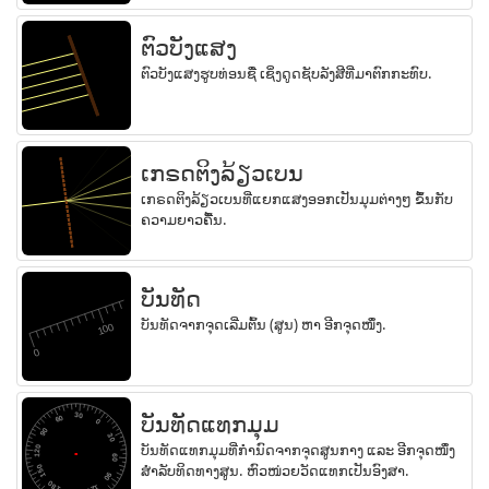
ຕົວບັງແສງ
ຕົວບັງແສງຮູບທ່ອນຊື່ ເຊິ່ງດູດຊັບລັງສີທີ່ມາຕົກກະທົບ.
ເກຣດຕິງລ້ຽວເບນ
ເກຣດຕິງລ້ຽວເບນທີ່ແຍກແສງອອກເປັນມຸມຕ່າງໆ ຂຶ້ນກັບ
ຄວາມຍາວຄື້ນ.
ບັນທັດ
ບັນທັດຈາກຈຸດເລີ່ມຕົ້ນ (ສູນ) ຫາ ອີກຈຸດໜຶ່ງ.
ບັນທັດແທກມຸມ
ບັນທັດແທກມຸມທີ່ກຳນົດຈາກຈຸດສູນກາງ ແລະ ອີກຈຸດໜຶ່ງ
ສຳລັບທິດທາງສູນ. ຫົວໜ່ວຍວັດແທກເປັນອົງສາ.