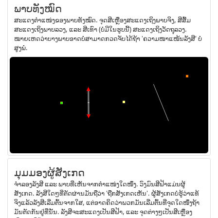
ພາບທັງໝົດ
ສະແດງຕຳແໜ່ງຂອງພາບທັງໝົດ. ຈຸດສີເຫຼືອງສະແດງເຖິງພາບຈິງ, ສີສົ້ມ
ສະແດງເຖິງພາບລວງ, ແລະ ສີເທົາ (ບໍ່ມີໃນຮູບນີ້) ສະແດງເຖິງວັດຖຸລວງ.
ໝາຍເຫດວ່າບາງພາບອາດບໍ່ສາມາດກວດຈັບໄດ້ຖ້າ 'ຄວາມໜາແໜ້ນລັງສີ' ບໍ່
ສູງພໍ.
ມຸມມອງຜູ້ສັງເກດ
ຈຳລອງລັງສີ ແລະ ພາບທີ່ເຫັນຈາກຕຳແໜ່ງໃດໜຶ່ງ. ວົງມົນສີຟ້າແມ່ນຜູ້
ສັງເກດ. ລັງສີໃດໆທີ່ຕັດຜ່ານມັນຖືວ່າ 'ຖືກສັງເກດເຫັນ'. ຜູ້ສັງເກດບໍ່ຮູ້ວ່າແທ້
ຈິງແລ້ວລັງສີເລີ່ມຕົ້ນຈາກໃສ, ແຕ່ອາດຄິດວ່າພວກມັນເລີ່ມຕົ້ນທີ່ຈຸດໃດໜຶ່ງຖ້າ
ມັນຕັດກັນຢູ່ທີ່ນັ້ນ. ລັງສີຈະສະແດງເປັນສີຟ້າ, ແລະ ຈຸດຕ່າງໆເປັນສີເຫຼືອງ