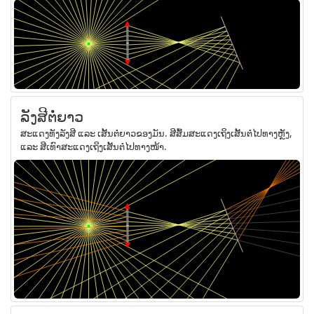
ລັງສີຕໍ່ຍາວ
ສະແດງທັງລັງສີ ແລະ ເສັ້ນຕໍ່ຍາວຂອງມັນ. ສີສົ້ມສະແດງເຖິງເສັ້ນຕໍ່ໄປທາງຫຼັງ,
ແລະ ສີເທົາສະແດງເຖິງເສັ້ນຕໍ່ໄປທາງໜ້າ.