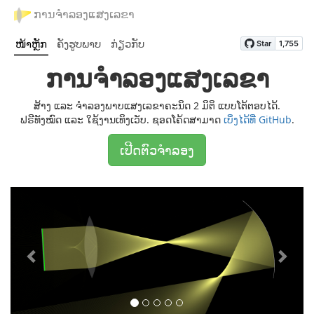
ການຈຳລອງແສງເລຂາ
ໜ້າຫຼັກ
ຄັງຮູບພາບ
ກ່ຽວກັບ
ການຈຳລອງແສງເລຂາ
ສ້າງ ແລະ ຈຳລອງພາບແສງເລຂາຄະນິດ 2 ມິຕິ ແບບໂຕ້ຕອບໄດ້.
ຟຣີທັງໝົດ ແລະ ໃຊ້ງານເທິງເວັບ. ຊອດໂຄ້ດສາມາດ
ເບິ່ງໄດ້ທີ່ GitHub
.
ເປີດຕົວຈຳລອງ
Previous
Next