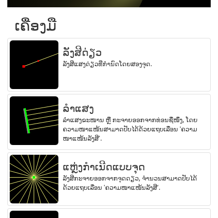
ເຄື່ອງມື
ລັງສີດ່ຽວ
ລັງສີແສງດ່ຽວທີ່ກຳນົດໂດຍສອງຈຸດ.
ລຳແສງ
ລຳແສງຂະໜານ ຫຼື ກະຈາຍອອກຈາກທ່ອນຊື່ໜຶ່ງ, ໂດຍ
ຄວາມໜາແໜ້ນສາມາດປັບໄດ້ດ້ວຍແຖບເລື່ອນ 'ຄວາມ
ໜາແໜ້ນລັງສີ'.
ແຫຼ່ງກຳເນີດແບບຈຸດ
ລັງສີກະຈາຍອອກຈາກຈຸດດຽວ, ຈຳນວນສາມາດປັບໄດ້
ດ້ວຍແຖບເລື່ອນ 'ຄວາມໜາແໜ້ນລັງສີ'.