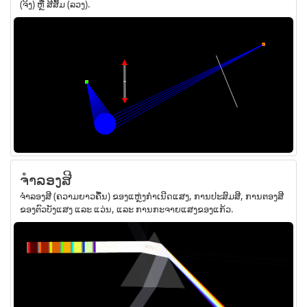
(ຈິງ) ຫຼື ສີສົ້ມ (ລວງ).
ຈຳລອງສີ
ຈຳລອງສີ (ຄວາມຍາວຄື້ນ) ຂອງແຫຼ່ງກຳເນີດແສງ, ການປະສົມສີ, ການຕອງສີ
ຂອງຕົວບັງແສງ ແລະ ແວ່ນ, ແລະ ການກະຈາຍແສງຂອງແກ້ວ.