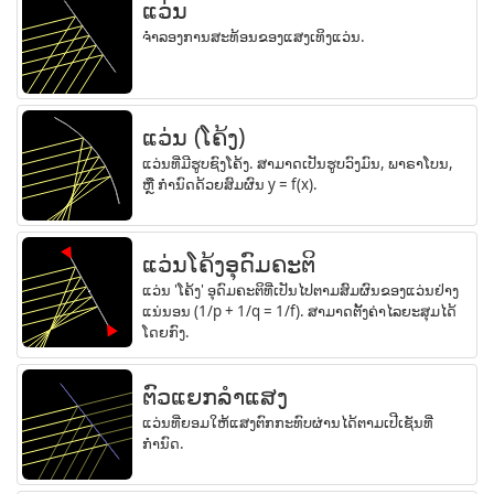
ແວ່ນ
ຈຳລອງການສະທ້ອນຂອງແສງເທິງແວ່ນ.
ແວ່ນ (ໂຄ້ງ)
ແວ່ນທີ່ມີຮູບຊົງໂຄ້ງ. ສາມາດເປັນຮູບວົງມົນ, ພາຣາໂບນ,
ຫຼື ກຳນົດດ້ວຍສົມຜົນ y = f(x).
ແວ່ນໂຄ້ງອຸດົມຄະຕິ
ແວ່ນ 'ໂຄ້ງ' ອຸດົມຄະຕິທີ່ເປັນໄປຕາມສົມຜົນຂອງແວ່ນຢ່າງ
ແນ່ນອນ (1/p + 1/q = 1/f). ສາມາດຕັ້ງຄ່າໄລຍະສຸມໄດ້
ໂດຍກົງ.
ຕົວແຍກລຳແສງ
ແວ່ນທີ່ຍອມໃຫ້ແສງຕົກກະທົບຜ່ານໄດ້ຕາມເປີເຊັນທີ່
ກຳນົດ.