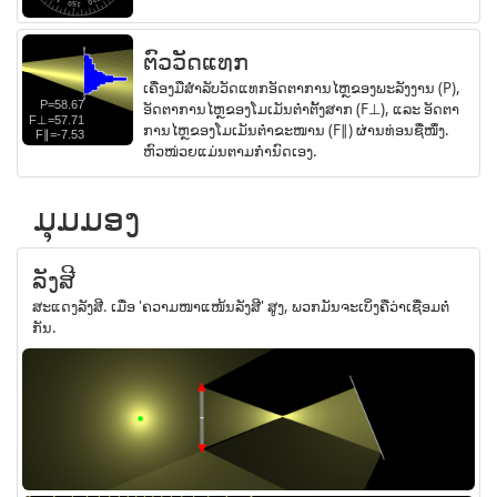
ຕົວວັດແທກ
ເຄື່ອງມືສຳລັບວັດແທກອັດຕາການໄຫຼຂອງພະລັງງານ (P),
ອັດຕາການໄຫຼຂອງໂມເມັນຕຳຕັ້ງສາກ (F⊥), ແລະ ອັດຕາ
ການໄຫຼຂອງໂມເມັນຕຳຂະໜານ (F∥) ຜ່ານທ່ອນຊື່ໜຶ່ງ.
ຫົວໜ່ວຍແມ່ນຕາມກຳນົດເອງ.
ມຸມມອງ
ລັງສີ
ສະແດງລັງສີ. ເມື່ອ 'ຄວາມໜາແໜ້ນລັງສີ' ສູງ, ພວກມັນຈະເບິ່ງຄືວ່າເຊື່ອມຕໍ່
ກັນ.